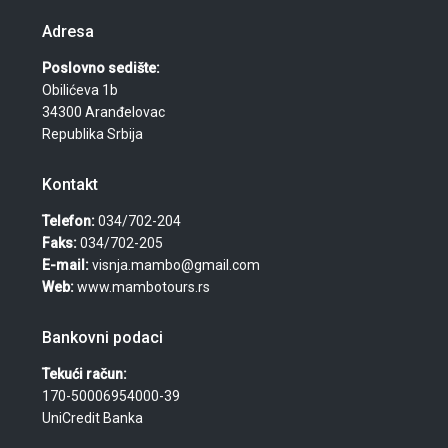
Adresa
Poslovno sedište:
Obilićeva 1b
34300 Aranđelovac
Republika Srbija
Kontakt
Telefon:
034/702-204
Faks:
034/702-205
E-mail:
visnja.mambo@gmail.com
Web:
www.mambotours.rs
Bankovni podaci
Tekući račun:
170-50006954000-39
UniCredit Banka