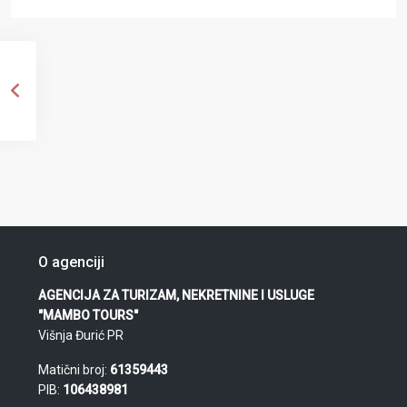
O agenciji
AGENCIJA ZA TURIZAM, NEKRETNINE I USLUGE
"MAMBO TOURS"
Višnja Đurić PR
Matični broj:
61359443
PIB:
106438981