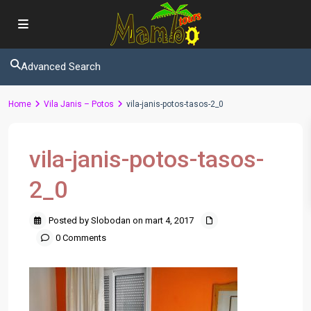
Advanced Search
Home
Vila Janis – Potos
vila-janis-potos-tasos-2_0
vila-janis-potos-tasos-
2_0
Posted by Slobodan on mart 4, 2017
0 Comments