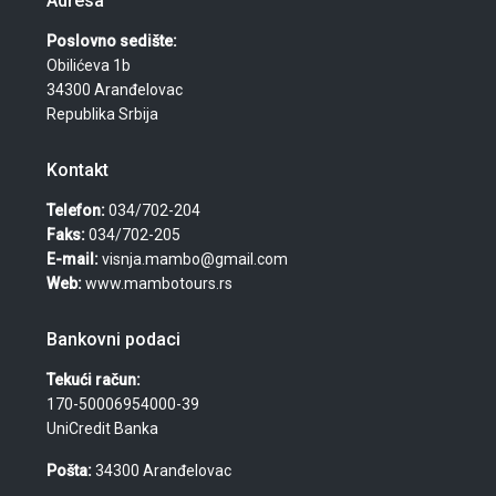
Adresa
Poslovno sedište:
Obilićeva 1b
34300 Aranđelovac
Republika Srbija
Kontakt
Telefon:
034/702-204
Faks:
034/702-205
E-mail:
visnja.mambo@gmail.com
Web:
www.mambotours.rs
Bankovni podaci
Tekući račun:
170-50006954000-39
UniCredit Banka
Pošta:
34300 Aranđelovac