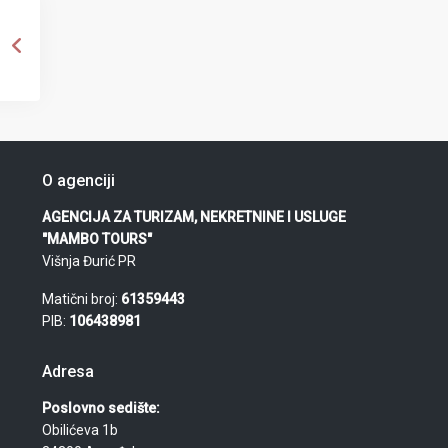
O agenciji
AGENCIJA ZA TURIZAM, NEKRETNINE I USLUGE
"MAMBO TOURS"
Višnja Đurić PR
Matični broj:
61359443
PIB:
106438981
Adresa
Poslovno sedište:
Obilićeva 1b