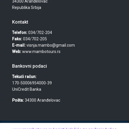
34300 Aranđelovac
Republika Srbija
Kontakt
Telefon:
034/702-204
Faks:
034/702-205
E-mail:
visnja.mambo@gmail.com
Web:
www.mambotours.rs
Bankovni podaci
Tekući račun:
170-50006954000-39
UniCredit Banka
Pošta:
34300 Aranđelovac
© 2026 Agencija za turizam, nekretnine i usluge "Mambo