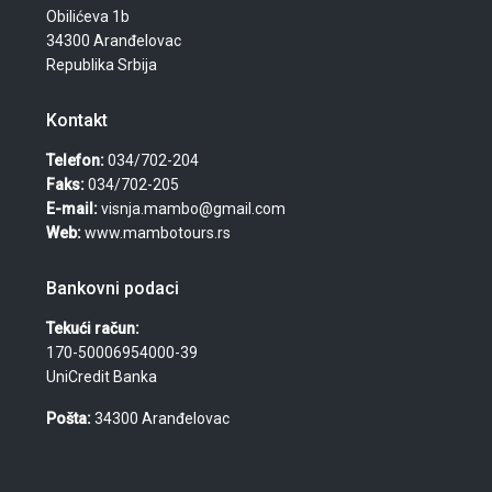
Obilićeva 1b
34300 Aranđelovac
Republika Srbija
Kontakt
Telefon:
034/702-204
Faks:
034/702-205
E-mail:
visnja.mambo@gmail.com
Web:
www.mambotours.rs
Bankovni podaci
Tekući račun:
170-50006954000-39
UniCredit Banka
Pošta:
34300 Aranđelovac