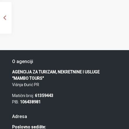
O agenciji
AGENCIJA ZA TURIZAM, NEKRETNINE I USLUGE
"MAMBO TOURS"
Višnja Đurić PR
Matični broj:
61359443
PIB:
106438981
Adresa
Poslovno sedište: