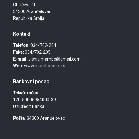
Obilićeva 1b
34300 Aranđelovac
Republika Srbija
Kontakt
Telefon:
034/702-204
Faks:
034/702-205
E-mail:
visnja.mambo@gmail.com
Web:
www.mambotours.rs
Bankovni podaci
Tekući račun:
170-50006954000-39
UniCredit Banka
Pošta:
34300 Aranđelovac