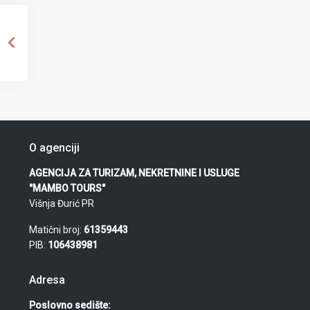
O agenciji
AGENCIJA ZA TURIZAM, NEKRETNINE I USLUGE
"MAMBO TOURS"
Višnja Đurić PR
Matični broj:
61359443
PIB:
106438981
Adresa
Poslovno sedište: