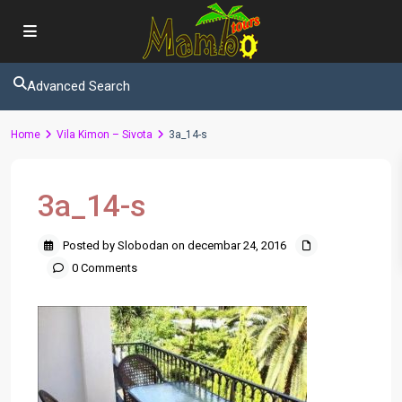
Advanced Search
Home
Vila Kimon – Sivota
3a_14-s
3a_14-s
Posted by Slobodan on decembar 24, 2016
0 Comments