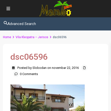
Advanced Search
Home
Vila Kleopatra – Jerisos
dsc06596
dsc06596
Posted by Slobodan on novembar 22, 2016
0 Comments