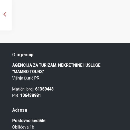
O agenciji
AGENCIJA ZA TURIZAM, NEKRETNINE I USLUGE
"MAMBO TOURS"
Višnja Đurić PR
Matični broj:
61359443
PIB:
106438981
Adresa
Poslovno sedište:
Obilićeva 1b