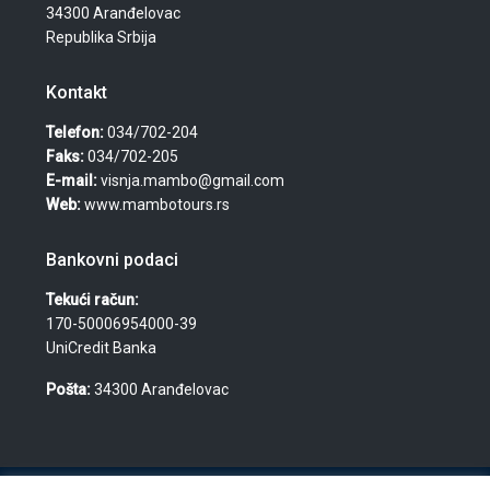
34300 Aranđelovac
Republika Srbija
Kontakt
Telefon:
034/702-204
Faks:
034/702-205
E-mail:
visnja.mambo@gmail.com
Web:
www.mambotours.rs
Bankovni podaci
Tekući račun:
170-50006954000-39
UniCredit Banka
Pošta:
34300 Aranđelovac
© 2026 Agencija za turizam, nekretnine i usluge "Mambo