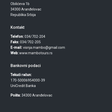
Obilićeva 1b
34300 Aranđelovac
Republika Srbija
Kontakt
Telefon:
034/702-204
Faks:
034/702-205
E-mail:
visnja.mambo@gmail.com
Web:
www.mambotours.rs
Bankovni podaci
Tekući račun:
170-50006954000-39
UniCredit Banka
Pošta:
34300 Aranđelovac