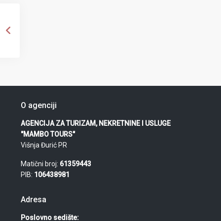
O agenciji
AGENCIJA ZA TURIZAM, NEKRETNINE I USLUGE
"MAMBO TOURS"
Višnja Đurić PR
Matični broj:
61359443
PIB:
106438981
Adresa
Poslovno sedište: