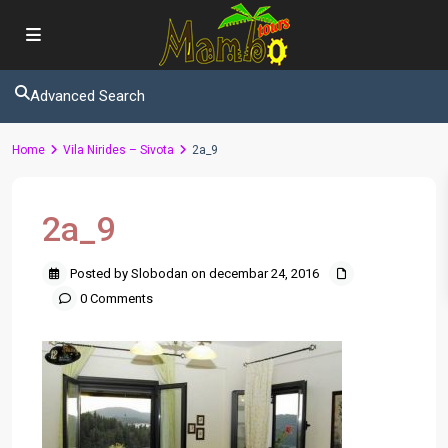
Advanced Search
Home
Vila Nirides – Sivota
2a_9
2a_9
Posted by Slobodan on decembar 24, 2016
0 Comments