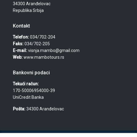
34300 Aranđelovac
Republika Srbija
Kontakt
Telefon:
034/702-204
Faks:
034/702-205
E-mail:
visnja.mambo@gmail.com
Web:
www.mambotours.rs
Bankovni podaci
Tekući račun:
170-50006954000-39
UniCredit Banka
Pošta:
34300 Aranđelovac
© 2026 Agencija za turizam, nekretnine i usluge "Mambo