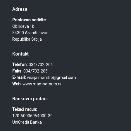
Adresa
Poslovno sedište:
Obilićeva 1b
34300 Aranđelovac
Republika Srbija
Kontakt
Telefon:
034/702-204
Faks:
034/702-205
E-mail:
visnja.mambo@gmail.com
Web:
www.mambotours.rs
Bankovni podaci
Tekući račun:
170-50006954000-39
UniCredit Banka