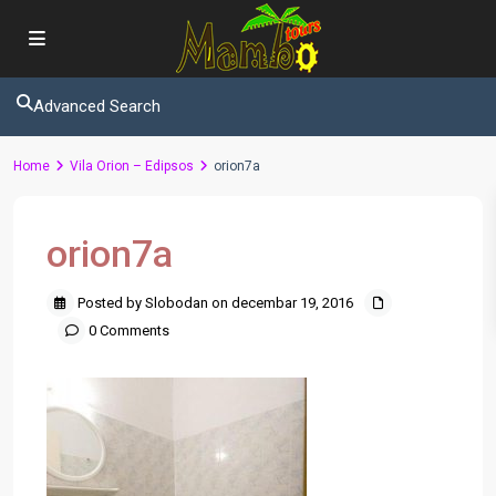
Advanced Search
Home
Vila Orion – Edipsos
orion7a
orion7a
Posted by Slobodan on decembar 19, 2016
0 Comments