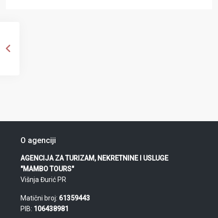
O agenciji
AGENCIJA ZA TURIZAM, NEKRETNINE I USLUGE
"MAMBO TOURS"
Višnja Đurić PR
Matični broj:
61359443
PIB:
106438981