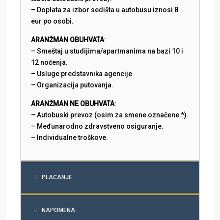
– Doplata za izbor sedišta u autobusu iznosi 8
eur po osobi.
ARANŽMAN OBUHVATA
:
– Smeštaj u studijima/apartmanima na bazi 10 i
12 noćenja.
– Usluge predstavnika agencije
– Organizacija putovanja.
ARANŽMAN NE OBUHVATA
:
– Autobuski prevoz (osim za smene označene *).
– Međunarodno zdravstveno osiguranje.
– Individualne troškove.
PLACANJE
NAPOMENA