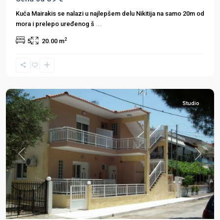
Kuća Mairakis se nalazi u najlepšem delu Nikitija na samo 20m od
mora i prelepo uređenog š
...
2
5
20.00 m
Halkidiki
,
Sarti
,
Sitonija
Studio
Previous
Next