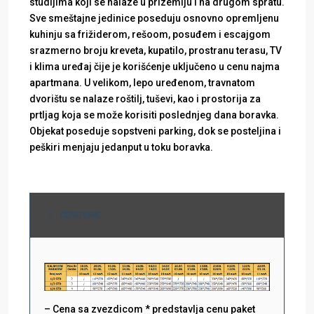
studijima koji se nalaze u prizemlju i na drugom spratu.
Sve smeštajne jedinice poseduju osnovno opremljenu
kuhinju sa frižiderom, rešoom, posuđem i escajgom
srazmerno broju kreveta, kupatilo, prostranu terasu, TV
i klima uređaj čije je korišćenje uključeno u cenu najma
apartmana. U velikom, lepo uređenom, travnatom
dvorištu se nalaze roštilj, tuševi, kao i prostorija za
prtljag koja se može korisiti poslednjeg dana boravka.
Objekat poseduje sopstveni parking, dok se posteljina i
peškiri menjaju jedanput u toku boravka.
CENOVNIK
– Cena sa zvezdicom * predstavlja cenu paket