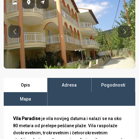
Previous
Previo
Opis
Adresa
Pogodnosti
Mapa
Vila Paradise
je vila novijeg datuma i nalazi se na oko
80 metara od prelepe peščane plaže. Vila raspolaže
dvokrevetnim, trokrevetnim i četvorokrevetnim