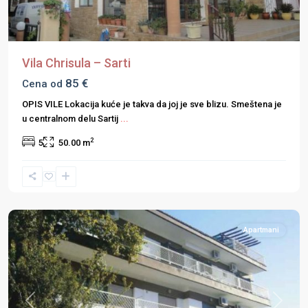
Vila Chrisula – Sarti
85 €
Cena od
OPIS VILE Lokacija kuće je takva da joj je sve blizu. Smeštena je
u centralnom delu Sartij
...
2
5
50.00 m
Halkidiki
,
Metamorfozis
,
Sitonija
Apartmani
Previous
Next