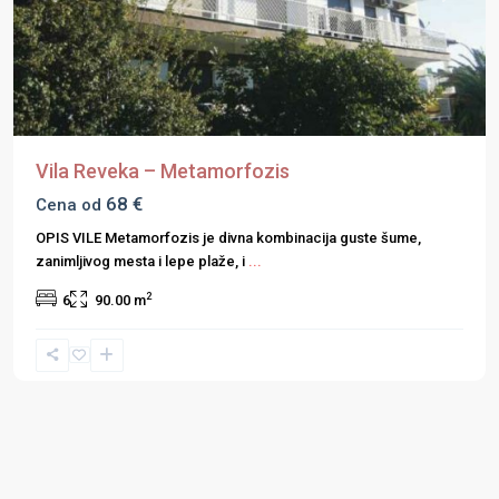
Vila Reveka – Metamorfozis
68 €
Cena od
OPIS VILE Metamorfozis je divna kombinacija guste šume,
zanimljivog mesta i lepe plaže, i
...
2
6
90.00 m