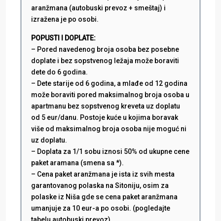
aranžmana (autobuski prevoz + smeštaj) i
izražena je po osobi.
POPUSTI I DOPLATE:
– Pored navedenog broja osoba bez posebne
doplate i bez sopstvenog ležaja može boraviti
dete do 6 godina.
– Dete starije od 6 godina, a mlađe od 12 godina
može boraviti pored maksimalnog broja osoba u
apartmanu bez sopstvenog kreveta uz doplatu
od 5 eur/danu. Postoje kuće u kojima boravak
više od maksimalnog broja osoba nije moguć ni
uz doplatu.
– Doplata za 1/1 sobu iznosi 50% od ukupne cene
paket aramana (smena sa *).
– Cena paket aranžmana je ista iz svih mesta
garantovanog polaska na Sitoniju, osim za
polaske iz Niša gde se cena paket aranžmana
umanjuje za 10 eur-a po osobi. (pogledajte
tabelu autobuski prevoz).