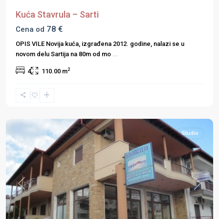
Kuća Stavrula – Sarti
78 €
Cena od
OPIS VILE Novija kuća, izgrađena 2012. godine, nalazi se u
novom delu Sartija na 80m od mo
...
2
4
110.00 m
Halkidiki
,
Sarti
,
Sitonija
Studio
Previous
Next