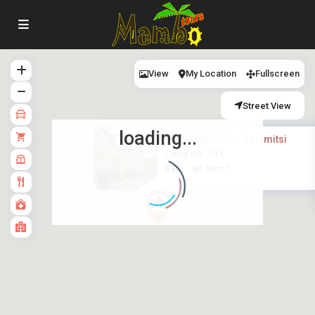
View
My Location
Fullscreen
Street View
loading...
VILA PARADISE – Kalamitsi
Cena od
70 €
2
5 BD
80.00 m