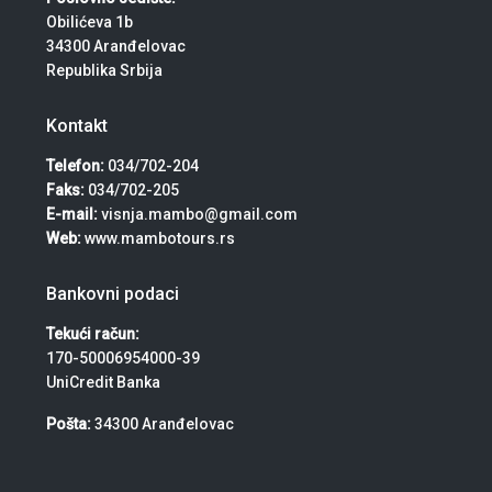
Obilićeva 1b
34300 Aranđelovac
Republika Srbija
Kontakt
Telefon:
034/702-204
Faks:
034/702-205
E-mail:
visnja.mambo@gmail.com
Web:
www.mambotours.rs
Bankovni podaci
Tekući račun:
170-50006954000-39
UniCredit Banka
Pošta:
34300 Aranđelovac