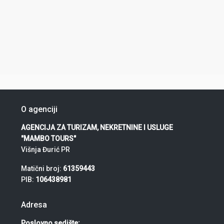
O agenciji
AGENCIJA ZA TURIZAM, NEKRETNINE I USLUGE
"MAMBO TOURS"
Višnja Đurić PR
Matični broj:
61359443
PIB:
106438981
Adresa
Poslovno sedište: