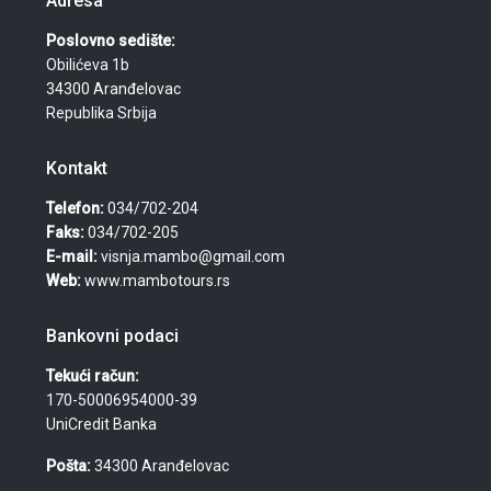
Adresa
Poslovno sedište:
Obilićeva 1b
34300 Aranđelovac
Republika Srbija
Kontakt
Telefon:
034/702-204
Faks:
034/702-205
E-mail:
visnja.mambo@gmail.com
Web:
www.mambotours.rs
Bankovni podaci
Tekući račun:
170-50006954000-39
UniCredit Banka
Pošta:
34300 Aranđelovac