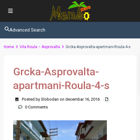
Advanced Search
Home
Vila Roula – Asprovalta
Grcka-Asprovalta-apartmani-Roula-4-s
Grcka-Asprovalta-
apartmani-Roula-4-s
Posted by Slobodan on decembar 16, 2016
0 Comments