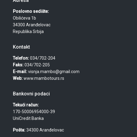
Adresa
Poslovno sedište:
Obilićeva 1b
34300 Aranđelovac
Republika Srbija
Kontakt
Telefon:
034/702-204
Faks:
034/702-205
E-mail:
visnja.mambo@gmail.com
Web:
www.mambotours.rs
Bankovni podaci
Tekući račun:
170-50006954000-39
UniCredit Banka
Pošta:
34300 Aranđelovac