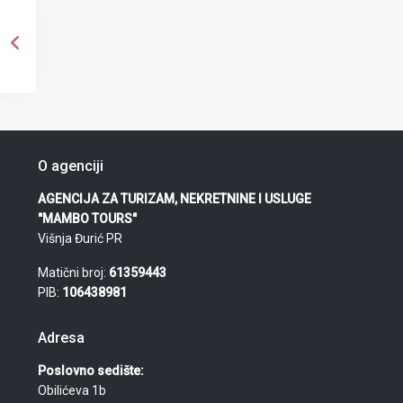
O agenciji
AGENCIJA ZA TURIZAM, NEKRETNINE I USLUGE
"MAMBO TOURS"
Višnja Đurić PR
Matični broj:
61359443
PIB:
106438981
Adresa
Poslovno sedište:
Obilićeva 1b