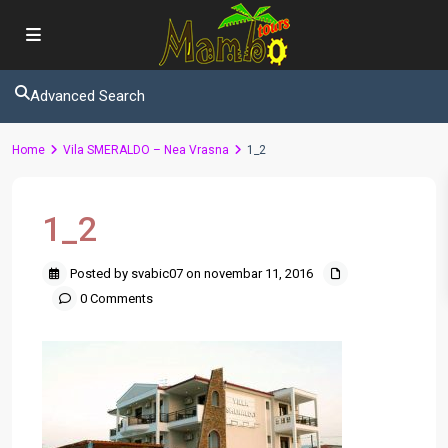
Advanced Search
Home
Vila SMERALDO – Nea Vrasna
1_2
1_2
Posted by svabic07 on novembar 11, 2016
0 Comments