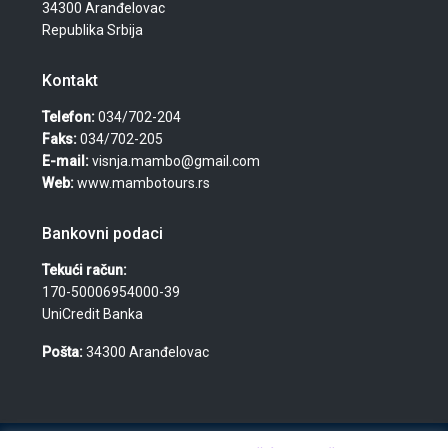
34300 Aranđelovac
Republika Srbija
Kontakt
Telefon:
034/702-204
Faks:
034/702-205
E-mail:
visnja.mambo@gmail.com
Web:
www.mambotours.rs
Bankovni podaci
Tekući račun:
170-50006954000-39
UniCredit Banka
Pošta:
34300 Aranđelovac
© 2026 Agencija za turizam, nekretnine i usluge "Mambo