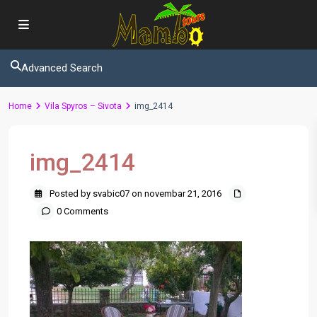
Advanced Search
Home
Vila Spyros – Sivota
img_2414
img_2414
Posted by svabic07 on novembar 21, 2016
0 Comments