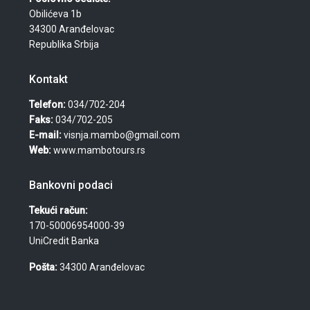
Obilićeva 1b
34300 Aranđelovac
Republika Srbija
Kontakt
Telefon:
034/702-204
Faks:
034/702-205
E-mail:
visnja.mambo@gmail.com
Web:
www.mambotours.rs
Bankovni podaci
Tekući račun:
170-50006954000-39
UniCredit Banka
Pošta:
34300 Aranđelovac