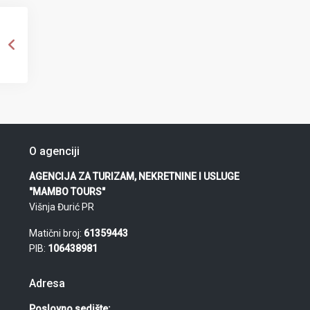
O agenciji
AGENCIJA ZA TURIZAM, NEKRETNINE I USLUGE
"MAMBO TOURS"
Višnja Đurić PR
Matični broj:
61359443
PIB:
106438981
Adresa
Poslovno sedište: