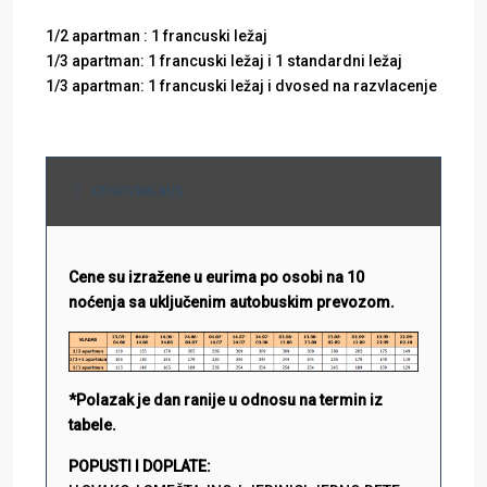
1/2 apartman : 1 francuski ležaj
1/3 apartman: 1 francuski ležaj i 1 standardni ležaj
1/3 apartman: 1 francuski ležaj i dvosed na razvlacenje
CENOVNIK BUS
Cene su izražene u eurima po osobi na 10
noćenja sa uključenim autobuskim prevozom.
*Polazak je dan ranije u odnosu na termin iz
tabele.
POPUSTI I DOPLATE: