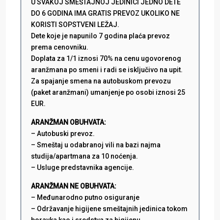
U SVAKOJ SMEŠTAJNOJ JEDINICI JEDNO DETE
DO 6 GODINA IMA GRATIS PREVOZ UKOLIKO NE
KORISTI SOPSTVENI LEŽAJ.
Dete koje je napunilo 7 godina plaća prevoz
prema cenovniku.
Doplata za 1/1 iznosi 70% na cenu ugovorenog
aranžmana po smeni i radi se isključivo na upit.
Za spajanje smena na autobuskom prevozu
(paket aranžmani) umanjenje po osobi iznosi 25
EUR.
ARANŽMAN OBUHVATA:
– Autobuski prevoz.
– Smeštaj u odabranoj vili na bazi najma
studija/apartmana za 10 noćenja.
– Usluge predstavnika agencije.
ARANŽMAN NE OBUHVATA:
– Međunarodno putno osiguranje
– Održavanje higijene smeštajnih jedinica tokom
boravka kao i sredstva za higijenu.