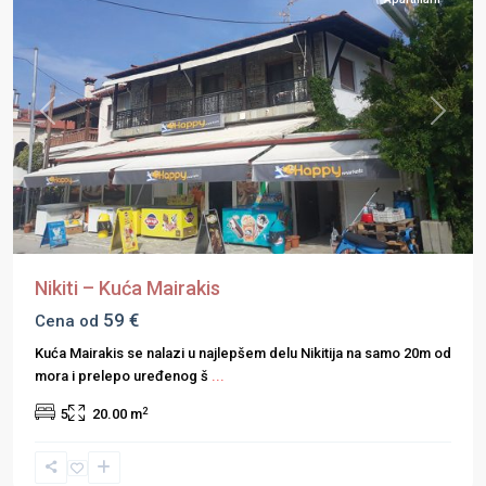
Previous
Next
Nikiti – Kuća Mairakis
59 €
Cena od
Kuća Mairakis se nalazi u najlepšem delu Nikitija na samo 20m od
mora i prelepo uređenog š
...
2
5
20.00 m
Halkidiki
,
Kasandra
,