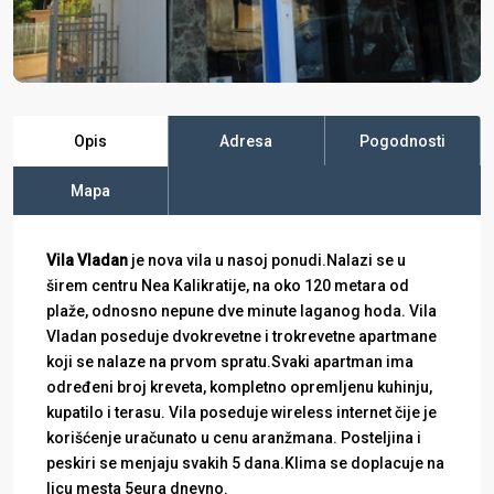
Opis
Adresa
Pogodnosti
Mapa
Vila Vladan
je nova vila u nasoj ponudi.Nalazi se u
širem centru Nea Kalikratije, na oko 120 metara od
plaže, odnosno nepune dve minute laganog hoda. Vila
Vladan poseduje dvokrevetne i trokrevetne apartmane
koji se nalaze na prvom spratu.Svaki apartman ima
određeni broj kreveta, kompletno opremljenu kuhinju,
kupatilo i terasu. Vila poseduje wireless internet čije je
korišćenje uračunato u cenu aranžmana. Posteljina i
peskiri se menjaju svakih 5 dana.Klima se doplacuje na
licu mesta 5eura dnevno.