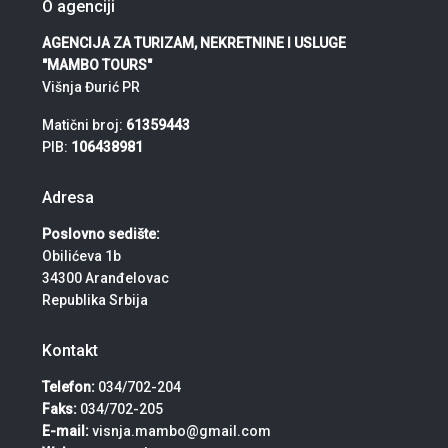
O agenciji
AGENCIJA ZA TURIZAM, NEKRETNINE I USLUGE
"MAMBO TOURS"
Višnja Đurić PR
Matični broj:
61359443
PIB:
106438981
Adresa
Poslovno sedište:
Obilićeva 1b
34300 Aranđelovac
Republika Srbija
Kontakt
Telefon:
034/702-204
Faks:
034/702-205
E-mail:
visnja.mambo@gmail.com