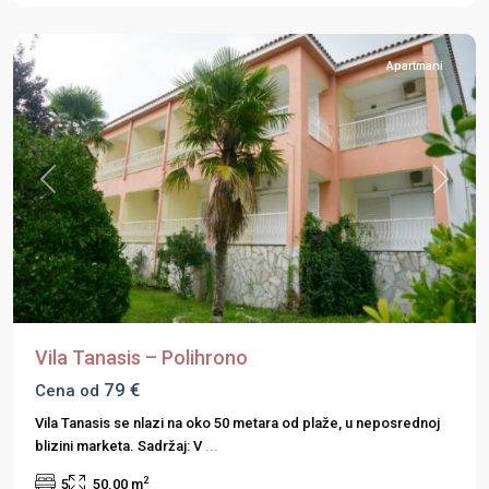
Polihrono
Apartmani
Previous
Next
Vila Tanasis – Polihrono
79 €
Cena od
Vila Tanasis se nlazi na oko 50 metara od plaže, u neposrednoj
blizini marketa. Sadržaj: V
...
2
5
50.00 m