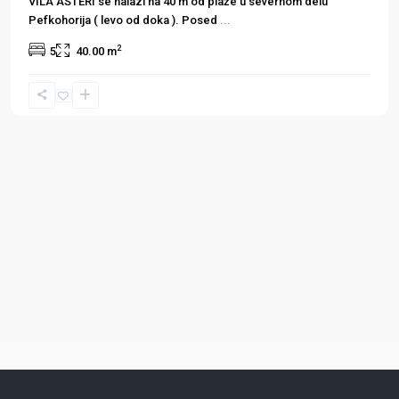
VILA ASTERI se nalazi na 40 m od plaže u severnom delu
Pefkohorija ( levo od doka ). Posed
...
2
5
40.00 m