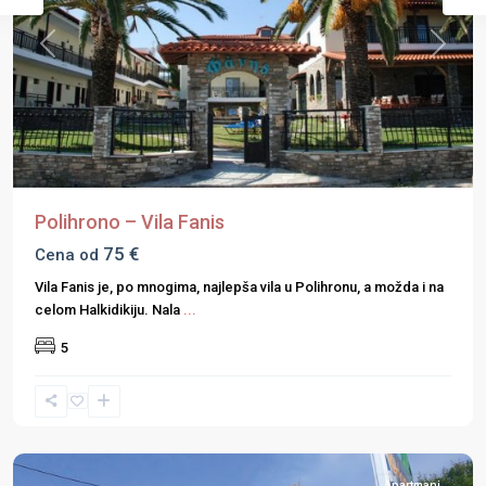
Previous
Next
Polihrono – Vila Fanis
75 €
Cena od
Vila Fanis je, po mnogima, najlepša vila u Polihronu, a možda i na
celom Halkidikiju. Nala
...
5
Halkidiki
,
Nikiti
,
Sitonija
Apartmani