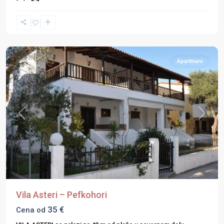
Halkidiki
,
Kasandra
,
Pefkohori
Apartmani
Previous
Next
Vila Asteri – Pefkohori
35 €
Cena od