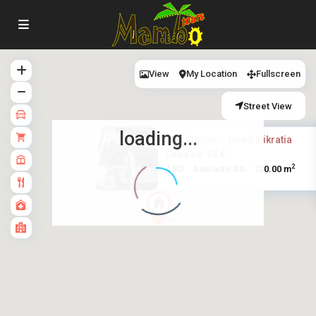
View
My Location
Fullscreen
Street View
loading...
Vila Vladan – Nea Kalikratia
Cena od
53 €
2
4 BD
bus/auto BA
120.00 m