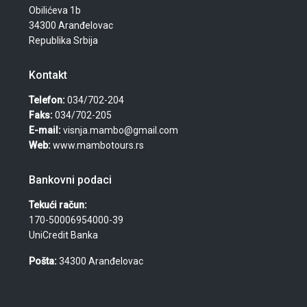
Obilićeva 1b
34300 Aranđelovac
Republika Srbija
Kontakt
Telefon:
034/702-204
Faks:
034/702-205
E-mail:
visnja.mambo@gmail.com
Web:
www.mambotours.rs
Bankovni podaci
Tekući račun:
170-50006954000-39
UniCredit Banka
Pošta:
34300 Aranđelovac