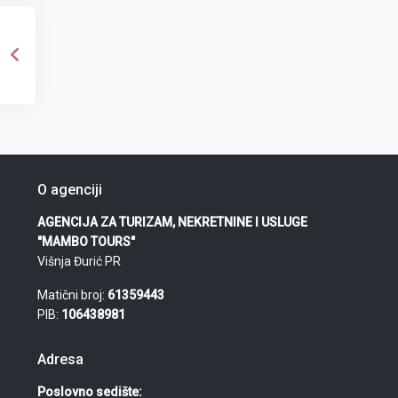
O agenciji
AGENCIJA ZA TURIZAM, NEKRETNINE I USLUGE
"MAMBO TOURS"
Višnja Đurić PR
Matični broj:
61359443
PIB:
106438981
Adresa
Poslovno sedište: