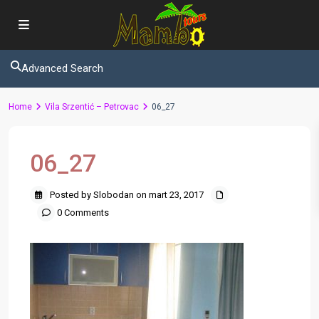
Advanced Search
Home
Vila Srzentić – Petrovac
06_27
06_27
Posted by Slobodan on mart 23, 2017
0 Comments